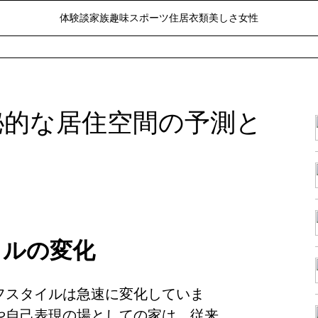
体験談
家族
趣味
スポーツ
住居
衣類
美しさ
女性
秘的な居住空間の予測と
イルの変化
フスタイルは急速に変化していま
や自己表現の場としての家は、従来