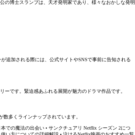
主人公の博士スランプは、天才発明家であり、様々なおかしな発明
ズンが追加される際には、公式サイトやSNSで事前に告知される
リーです。緊迫感あふれる展開が魅力のドラマ作品です。
品が数多くラインナップされています。
日本での魔法の出会い
•
サンクチュアリ Netflix シーズン 2につ
の設定・使い方についての詳細解説
•
泣けるNetflix映画のおすすめ一覧