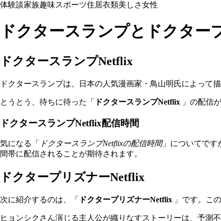
体験談
家族
趣味
スポーツ
住居
衣類
美しさ
女性
ドクタースランプとドクタープリズ
ドクタースランプNetflix
ドクタースランプは、日本の人気漫画家・鳥山明氏によって描
とうとう、待ちに待った「
ドクタースランプNetflix
」の配信が
ドクタースランプNetflix配信時間
気になる「
ドクタースランプNetflixの配信時間
」についてです
間帯に配信されることが期待されます。
ドクタープリズナーNetflix
次に紹介するのは、「
ドクタープリズナーNetflix
」です。この
ヒョンシクさん演じる主人公が織りなすストーリーは、予測不