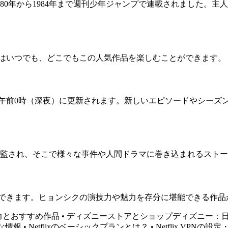
80年から1984年まで週刊少年ジャンプで連載されました。
聴者はいつでも、どこでもこの人気作品を楽しむことができます。
時間の午前0時（深夜）に更新されます。新しいエピソードやシー
監され、そこで様々な事件や人間ドラマに巻き込まれるストー
ことができます。ヒョンシクの演技力や魅力を存分に堪能できる作
画の魅力とおすすめ作品
•
ディズニーストアとショップディズニー：
富な情報
•
Netflixのベーシックプランとは？
•
Netflix VPN