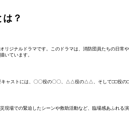
力とは？
lixオリジナルドラマです。このドラマは、消防団員たちの日
描いています。
キャストには、〇〇役の〇〇、△△役の△△、そして□□役の□
災現場での緊迫したシーンや救助活動など、臨場感あふれる演