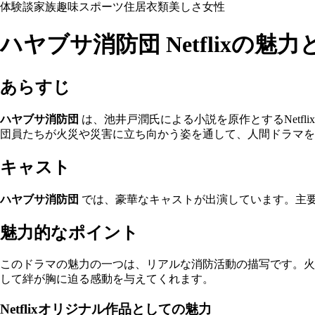
体験談
家族
趣味
スポーツ
住居
衣類
美しさ
女性
ハヤブサ消防団 Netflixの魅
あらすじ
ハヤブサ消防団
は、池井戸潤氏による小説を原作とするNetf
団員たちが火災や災害に立ち向かう姿を通して、人間ドラマを
キャスト
ハヤブサ消防団
では、豪華なキャストが出演しています。主要
魅力的なポイント
このドラマの魅力の一つは、リアルな消防活動の描写です。火
して絆が胸に迫る感動を与えてくれます。
Netflixオリジナル作品としての魅力