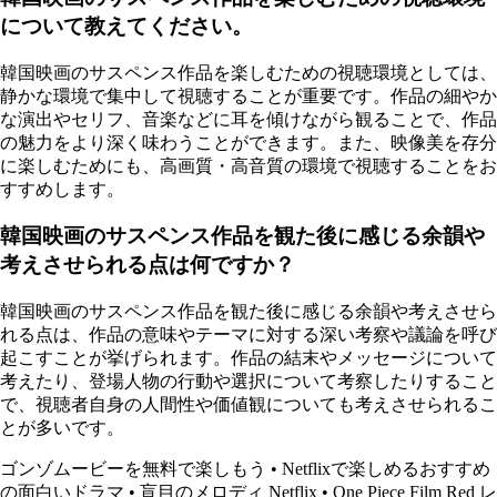
について教えてください。
韓国映画のサスペンス作品を楽しむための視聴環境としては、
静かな環境で集中して視聴することが重要です。作品の細やか
な演出やセリフ、音楽などに耳を傾けながら観ることで、作品
の魅力をより深く味わうことができます。また、映像美を存分
に楽しむためにも、高画質・高音質の環境で視聴することをお
すすめします。
韓国映画のサスペンス作品を観た後に感じる余韻や
考えさせられる点は何ですか？
韓国映画のサスペンス作品を観た後に感じる余韻や考えさせら
れる点は、作品の意味やテーマに対する深い考察や議論を呼び
起こすことが挙げられます。作品の結末やメッセージについて
考えたり、登場人物の行動や選択について考察したりすること
で、視聴者自身の人間性や価値観についても考えさせられるこ
とが多いです。
ゴンゾムービーを無料で楽しもう
•
Netflixで楽しめるおすすめ
の面白いドラマ
•
盲目のメロディ Netflix
•
One Piece Film Red レ