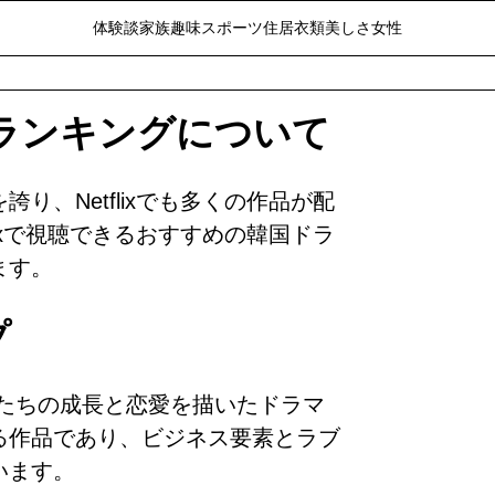
体験談
家族
趣味
スポーツ
住居
衣類
美しさ
女性
ixランキングについて
り、Netflixでも多くの作品が配
lixで視聴できるおすすめの韓国ドラ
ます。
プ
たちの成長と恋愛を描いたドラマ
る作品であり、ビジネス要素とラブ
います。