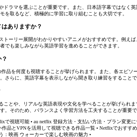
アニメやドラマを選ぶことが重要です。また、日本語字幕ではな
モを取るなど、積極的に学習に取り組むことも大切です。
ニメはありますか？
表現やストーリー展開がわかりやすいアニメがおすすめです。例え
者でも楽しみながら英語学習を進めることができます。
か？
は1つの作品を何度も視聴することが挙げられます。また、各エピ
。さらに、英語字幕を表示しながら聞き取り練習をすることで
？
習できることや、リアルな英語表現や文化を学べることが挙げら
す。そのため、バランスよく学習方法を工夫することが重要で
lixで視聴可能
•
au netflix 登録方法・支払い方法・プラン変
れない作品とVPNを活用して視聴できる作品一覧
•
Netflixでお
う：映画 ウォーカーで楽しむ映画の魅力
•