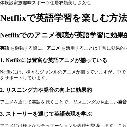
体験談
家族
趣味
スポーツ
住居
衣類
美しさ
女性
Netflixで英語学習を楽しむ方
Netflixでのアニメ視聴が英語学習に効
英語
を勉強する際に、
アニメ
を活用することは非常に効果的
1. Netflixには豊富な英語アニメが揃っている
Netflixには、様々なジャンルのアニメが揃っていますが
をサポートしています。
2. リスニング力や発音の向上に効果的
アニメを通じて英語を聴くことで、
リスニング力
や正しい
発音
3. ストーリーを通じて英語表現を学ぶ
アニメには様々なシチュエーションや表現が登場します。これ