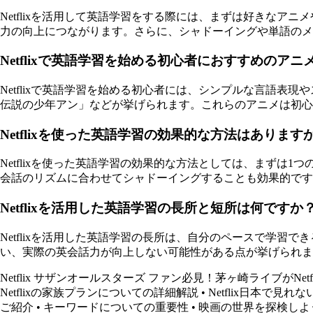
Netflixを活用して英語学習をする際には、まずは好きな
力の向上につながります。さらに、シャドーイングや単語のメ
Netflixで英語学習を始める初心者におすすめのア
Netflixで英語学習を始める初心者には、シンプルな言語
伝説の少年アン」などが挙げられます。これらのアニメは初心
Netflixを使った英語学習の効果的な方法はあります
Netflixを使った英語学習の効果的な方法としては、まず
会話のリズムに合わせてシャドーイングすることも効果的です
Netflixを活用した英語学習の長所と短所は何ですか
Netflixを活用した英語学習の長所は、自分のペースで学
い、実際の英会話力が向上しない可能性がある点が挙げられま
Netflix サザンオールスターズ ファン必見！茅ヶ崎ライブがNetf
Netflixの家族プランについての詳細解説
•
Netflix日本で見
ご紹介
•
キーワードについての重要性
•
映画の世界を探検しよ