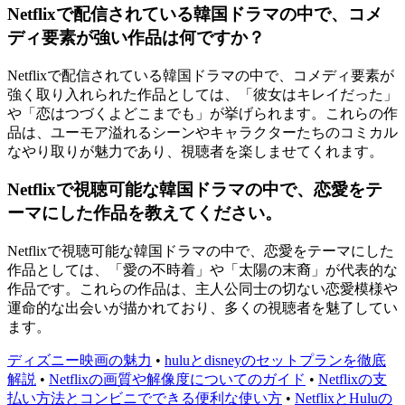
Netflixで配信されている韓国ドラマの中で、コメ
ディ要素が強い作品は何ですか？
Netflixで配信されている韓国ドラマの中で、コメディ要素が
強く取り入れられた作品としては、「彼女はキレイだった」
や「恋はつづくよどこまでも」が挙げられます。これらの作
品は、ユーモア溢れるシーンやキャラクターたちのコミカル
なやり取りが魅力であり、視聴者を楽しませてくれます。
Netflixで視聴可能な韓国ドラマの中で、恋愛をテ
ーマにした作品を教えてください。
Netflixで視聴可能な韓国ドラマの中で、恋愛をテーマにした
作品としては、「愛の不時着」や「太陽の末裔」が代表的な
作品です。これらの作品は、主人公同士の切ない恋愛模様や
運命的な出会いが描かれており、多くの視聴者を魅了してい
ます。
ディズニー映画の魅力
•
huluとdisneyのセットプランを徹底
解説
•
Netflixの画質や解像度についてのガイド
•
Netflixの支
払い方法とコンビニでできる便利な使い方
•
NetflixとHuluの