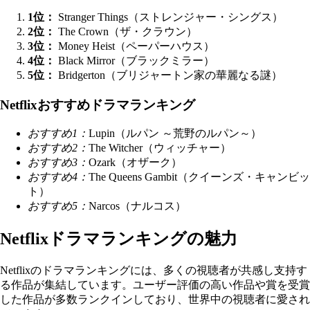
1位：
Stranger Things（ストレンジャー・シングス）
2位：
The Crown（ザ・クラウン）
3位：
Money Heist（ペーパーハウス）
4位：
Black Mirror（ブラックミラー）
5位：
Bridgerton（ブリジャートン家の華麗なる謎）
Netflixおすすめドラマランキング
おすすめ1：
Lupin（ルパン ～荒野のルパン～）
おすすめ2：
The Witcher（ウィッチャー）
おすすめ3：
Ozark（オザーク）
おすすめ4：
The Queens Gambit（クイーンズ・キャンビッ
ト）
おすすめ5：
Narcos（ナルコス）
Netflixドラマランキングの魅力
Netflixのドラマランキングには、多くの視聴者が共感し支持す
る作品が集結しています。ユーザー評価の高い作品や賞を受賞
した作品が多数ランクインしており、世界中の視聴者に愛され