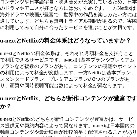
コンテンツや日本語字幕・吹き替えが充実しているため、日本
のドラマやアニメが好きな方にはおすすめです。一方Netflixは
海外ドラマや映画が豊富で、世界中の作品を楽しみたい方には
適しています。どちらも無料トライアル期間があるので、実際
に利用してみて自分に合ったサービスを選ぶことが大切です。
u-nextとNetflixの料金体系はどうなっていますか？
u-nextとNetflixの料金体系は、それぞれ月額料金を支払うこと
で利用できるサービスです。u-nextは基本プランやプレミアム
プランなど複数のプランがあり、コンテンツの視聴やポイント
の利用によって料金が変動します。一方Netflixは基本プラン、
スタンダードプラン、プレミアムプランの3つのプランがあ
り、画質や同時視聴可能台数によって料金が異なります。
u-nextとNetflix、どちらが新作コンテンツが豊富です
か？
u-nextとNetflixのどちらが新作コンテンツが豊富かは、サービ
ス提供元や契約内容によって異なります。u-nextは日本国内の
独自コンテンツや最新映画が比較的早く配信されることがあり