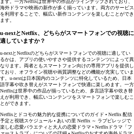
ます。一方Netflixは世界中の作品がラインナップされており、
海外ドラマや映画の新作が多く揃っています。両方のサービス
を利用することで、幅広い新作コンテンツを楽しむことができ
ます。
u-nextとNetflix、どちらがスマートフォンでの視聴に
適していますか？
u-nextとNetflixのどちらがスマートフォンでの視聴に適してい
るかは、アプリの使いやすさや提供するコンテンツによって異
なります。両者ともスマートフォン向けの専用アプリを提供し
ており、オフライン視聴や画質調整などの機能が充実していま
す。u-nextは日本国内のコンテンツに特化しているため、日本
語字幕や吹き替えがスマートフォンで快適に楽しめます。一方
Netflixは世界中の作品が揃っているため、多言語字幕や吹き替
えが利用でき、幅広いコンテンツをスマートフォンで楽しむこ
とができます。
Netflixとドコモの魅力的な提携についてのガイド
•
Netflix 配信
予定と視聴スケジュール
•
あいの里 Netflix ～ ラブビレッジで
楽しむ恋愛バラエティと大人の恋愛ドラマ
•
Netflixドラマ「フ
ァーストラブ」についての詳細
•
Netflixのおすすめ海外ドラマ